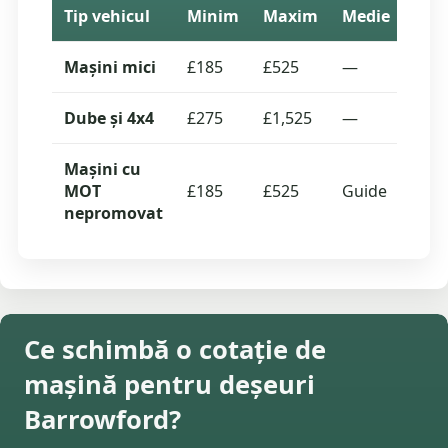
Tip vehicul
Minim
Maxim
Medie
Cota
Mașini mici
£185
£525
—
0
Dube și 4x4
£275
£1,525
—
0
Mașini cu
MOT
£185
£525
Guide
—
nepromovat
Ce schimbă o cotație de
mașină pentru deșeuri
Barrowford?