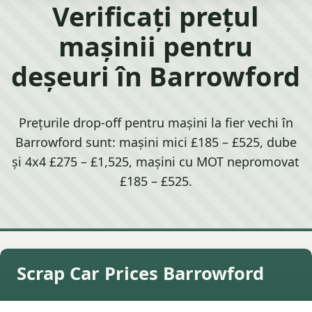
Verificați prețul
mașinii pentru
deșeuri în Barrowford
Prețurile drop-off pentru mașini la fier vechi în
Barrowford sunt: mașini mici £185 – £525, dube
și 4x4 £275 – £1,525, mașini cu MOT nepromovat
£185 – £525.
Scrap Car Prices Barrowford