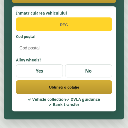
Înmatricularea vehiculului
Cod poștal
Alloy wheels?
Yes
No
Obțineți o cotație
Vehicle collection
DVLA guidance
Bank transfer