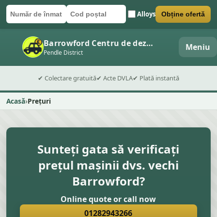
Alloys
Obține ofertă
Număr de înmatriculare
Cod poștal
Trimite formularul
Barrowford Centru de dezmembrări auto
Meniu
Pendle District
✔ Colectare gratuită
✔ Acte DVLA
✔ Plată instantă
Acasă
Prețuri
Sunteți gata să verificați
prețul mașinii dvs. vechi
Barrowford?
Online quote or call now
01282943266